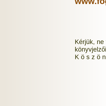
www.fo
Kérjük, ne 
könyvjelzői
K ö s z ö n 