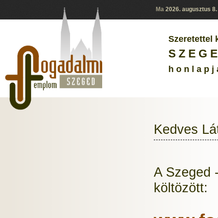
Ma
2026. augusztus 8
Szeretettel
S Z E G E
h o n l a p j
Kedves Lá
A Szeged -
költözött: